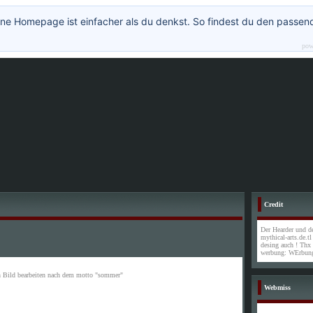
ne Homepage ist einfacher als du denkst. So findest du den passen
pow
Credit
Der Hearder und de
mythical-arts.de.t
desing auch ! Thx
werbung: WErbung
n Bild bearbeiten nach dem motto "sommer"
Webmiss