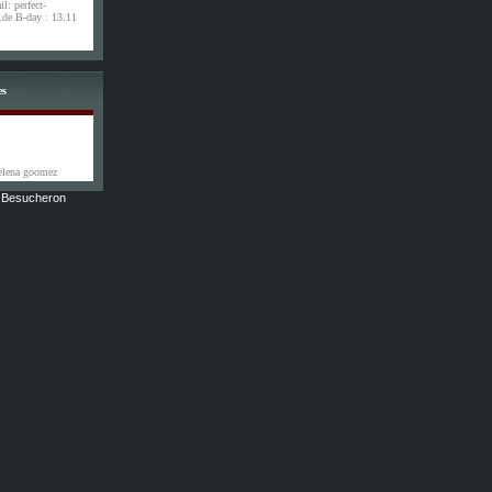
l: perfect-
de B-day : 13.11
es
selena goomez
2 Besucheron